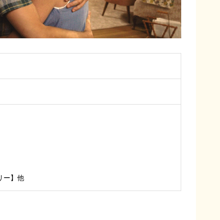
】
】
リー】他