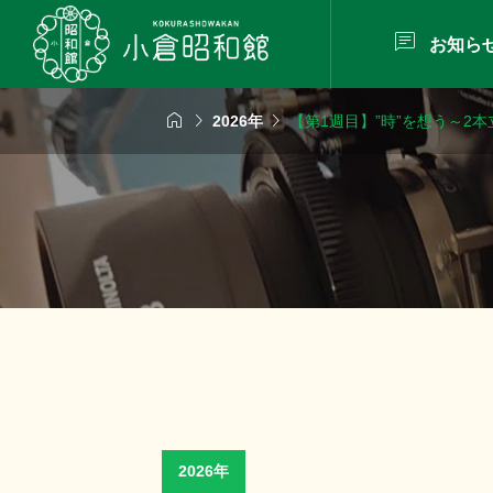

お知ら



2026年
【第1週目】”時”を想う～2本
2026年