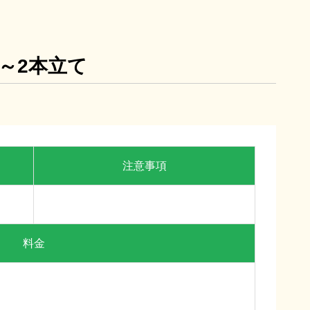
う～2本立て
8/22(土)～8/28(金)
注意事項
リタクシー
女性の休日
料金