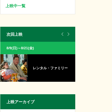
上映中一覧


次回上映
8/9(日)～8/21(金)
8/8(土)～8/21(金)
レンタル・ファミリー
T
上映アーカイブ