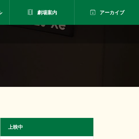


ル
劇場案内
アーカイブ
上映中