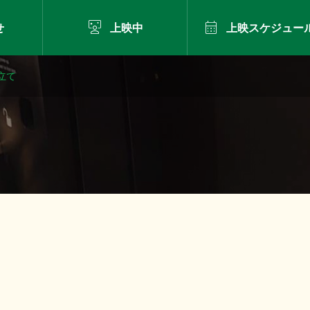


せ
上映中
上映スケジュー
立て