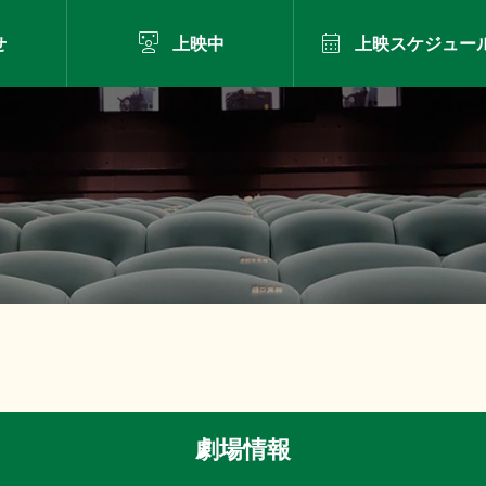


せ
上映中
上映スケジュー
劇場情報