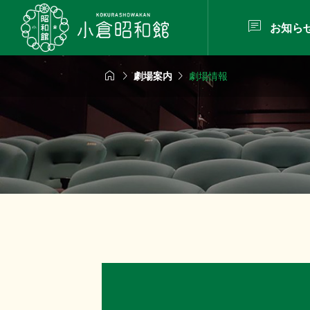

お知ら



劇場案内
劇場情報