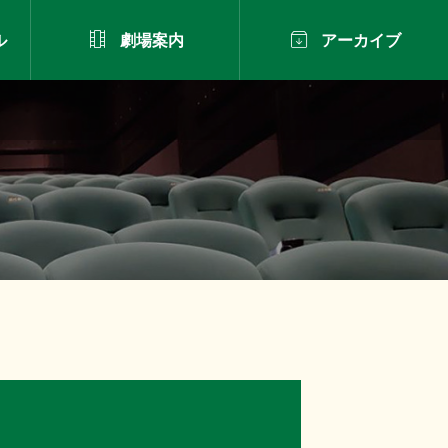


ル
劇場案内
アーカイブ