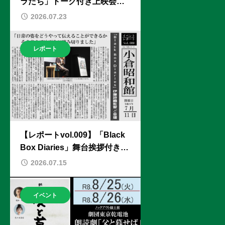
ラたち」トーク付き上映会】
ゲスト：町田そのこさん (協
2026.07.23
力：小倉活性化PJ実習)
レポート
【レポートvol.009】「Black
Box Diaries」舞台挨拶付き上
映会
2026.07.15
イベント