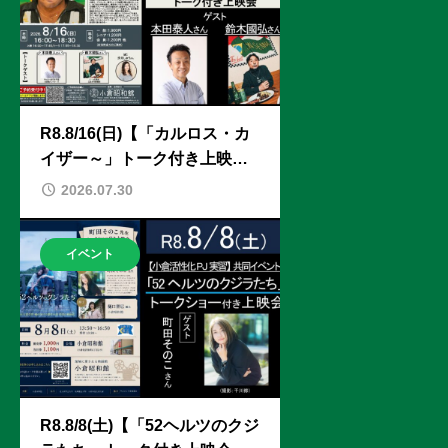
R8.8/16(日)【「カルロス・カ
イザー～」トーク付き上映
会】ゲスト：本田泰人さん/鈴
2026.07.30
木國弘さん
イベント
R8.8/8(土)【「52ヘルツのクジ