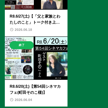
R8.6/27(土)【「父と家族とわ
たしのこと」トーク付き上映
会】ゲスト：島田陽磨監督
2026.06.18
終了
R8.6/20(土)【第54回シネマカ
フェ(町田そのこ様)】
2026.06.04