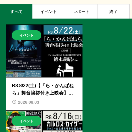
すべて
イベント
レポート
終了
イベント
R8.8/22(土)【「ら・かんぱね
ら」舞台挨拶付き上映会】ゲ
スト：徳永義昭さん
2026.08.03
イベント