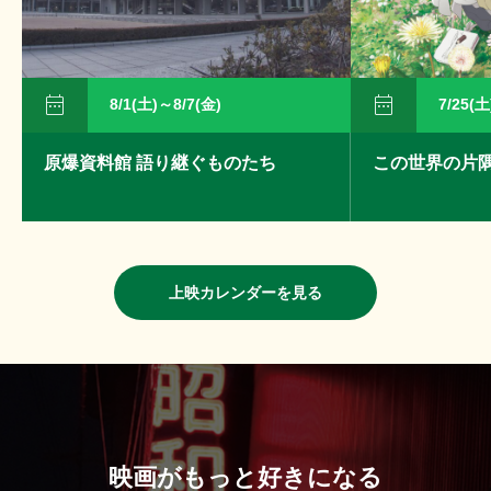


8/1(土)～8/7(金)
7/25(土
原爆資料館 語り継ぐものたち
この世界の片
上映カレンダーを見る
映画がもっと好きになる