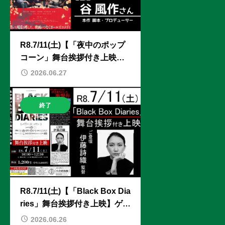
R8.7/11(土)【「夜中のポップ
コーン」舞台挨拶付き上映
会】ゲスト：谷風作さん
2026.06.27
終了
R8.7/11(土)【「Black Box Dia
ries」舞台挨拶付き上映】ゲス
ト：伊藤詩織監督
2026.06.26