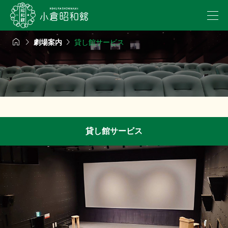



劇場案内
貸し館サービス
貸し館サービス