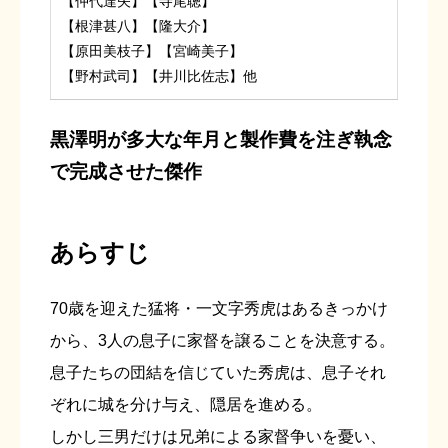
【仲代達矢】【寺尾聰】
【根津甚八】【隆大介】
【原田美枝子】【宮崎美子】
【野村武司】【井川比佐志】他
黒澤明が多大な年月と製作費を注ぎ執念
で完成させた傑作
あらすじ
70歳を迎えた猛将・一文字秀虎はあるきっかけ
から、3人の息子に家督を譲ることを決意する。
息子たちの団結を信じていた秀虎は、息子それ
ぞれに城を分け与え、隠居を進める。
しかし三男だけは兄弟による家督争いを憂い、