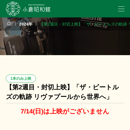



2024年
【第2週目・封切上映】「ザ・ビートルズの軌跡 
1本のみ上映
【第2週目・封切上映】「ザ・ビートル
ズの軌跡 リヴァプールから世界へ」
7/14(日)は上映がございません