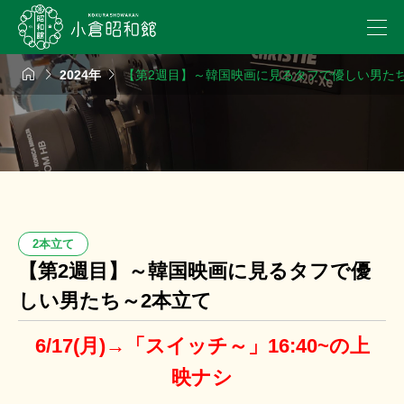



2024年
【第2週目】～韓国映画に見るタフで優しい男た
2本立て
【第2週目】～韓国映画に見るタフで優
しい男たち～2本立て
6/17(月)→「スイッチ～」16:40~の上
映ナシ