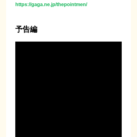
https://gaga.ne.jp/thepointmen/
予告編