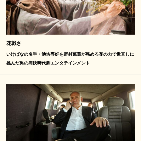
花戦さ
いけばなの名手・池坊専好を野村萬斎が務める花の力で世直しに
挑んだ男の痛快時代劇エンタテインメント