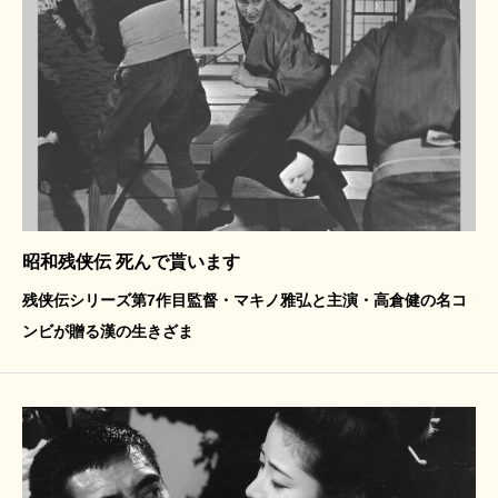
昭和残侠伝 死んで貰います
残侠伝シリーズ第7作目監督・マキノ雅弘と主演・高倉健の名コ
ンビが贈る漢の生きざま