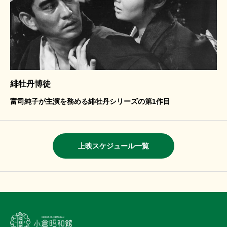
緋牡丹博徒
富司純子が主演を務める緋牡丹シリーズの第1作目
上映スケジュール一覧