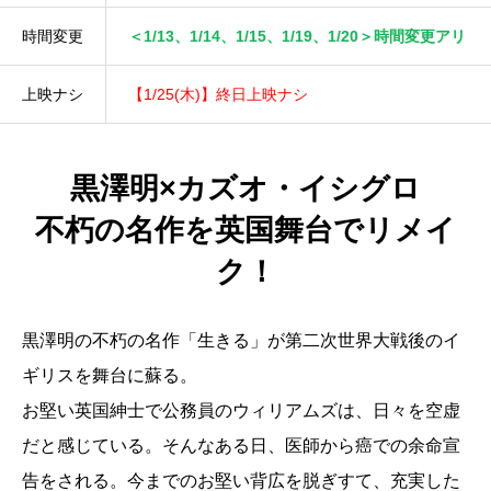
時間変更
＜1/13、1/14、1/15、1/19、1/20＞時間変更アリ
上映ナシ
【1/25(木)】終日上映ナシ
黒澤明×カズオ・イシグロ
不朽の名作を英国舞台でリメイ
ク！
黒澤明の不朽の名作「生きる」が第二次世界大戦後のイ
ギリスを舞台に蘇る。
お堅い英国紳士で公務員のウィリアムズは、日々を空虚
だと感じている。そんなある日、医師から癌での余命宣
告をされる。今までのお堅い背広を脱ぎすて、充実した