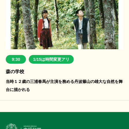
9:30
1/15は時間変更アリ
森の学校
当時１２歳の三浦春馬が主演を務める丹波篠山の雄大な自然を舞
台に描かれる