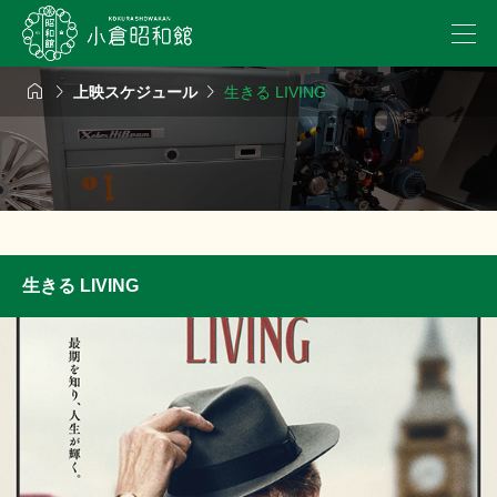



上映スケジュール
生きる LIVING
生きる LIVING