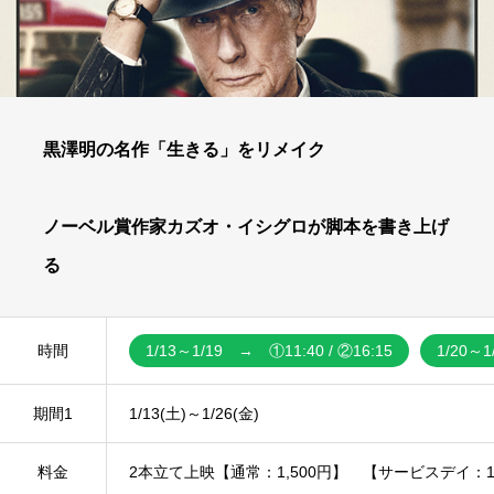
黒澤明の名作「生きる」をリメイク
ノーベル賞作家カズオ・イシグロが脚本を書き上げ
る
時間
1/13～1/19 → ①11:40 / ②16:15
1/20～1
期間1
1/13(土)～1/26(金)
料金
2本立て上映【通常：1,500円】 【サービスデイ：1,