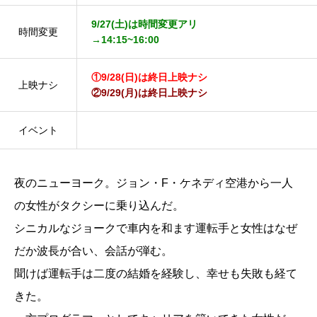
9/27(土)は時間変更アリ
時間変更
→14:15~16:00
①9/28(日)は終日上映ナシ
上映ナシ
②9/29(月)は終日上映ナシ
イベント
夜のニューヨーク。ジョン・F・ケネディ空港から一人
の女性がタクシーに乗り込んだ。
シニカルなジョークで車内を和ます運転手と女性はなぜ
だか波長が合い、会話が弾む。
聞けば運転手は二度の結婚を経験し、幸せも失敗も経て
きた。