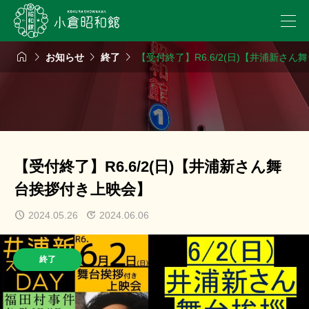




お知らせ
終了
【受付終了】R6.6/2(日)【井浦新さ
【受付終了】R6.6/2(日)【井浦新さん舞
台挨拶付き上映会】
2024.05.26
2024.06.06
終了