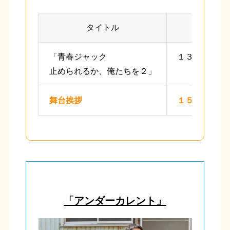
タイトル
上映
「青春ジャック
１３：００～
止められるか、俺たちを２」
舞台挨拶
１５：２０～
「アンダーカレント」