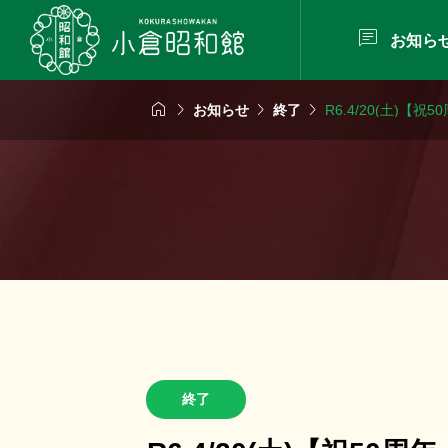

お知ら




お知らせ
終了
R6.4/20(土)
終了