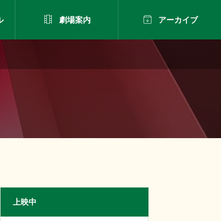


ル
劇場案内
アーカイブ
上映中