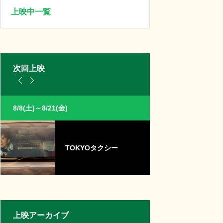
上映中一覧
次回上映


8/8(土)～8/21(金)
8/8(土)～8/21(金)
TOKYOタクシー
パ
上映アーカイブ