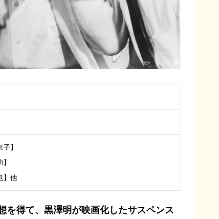
京子】
功】
也】他
想を得て、黒澤明が映画化したサスペンス