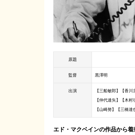
原題
監督
黒澤明
出演
【三船敏郎】【香川
【仲代達矢】【木村
【山崎努】【三橋達
エド・マクベインの作品から着