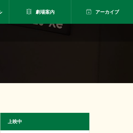


ル
劇場案内
アーカイブ
上映中