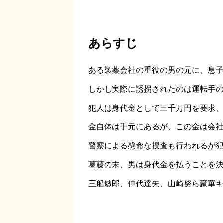
あらすじ
ある製薬会社の重役の男の元に、息
しかし実際に誘拐されたのは運転手
犯人は身代金として三千万円を要求
金自体は手元にあるが、この金は会
警察による懸命な捜査も行われるが
葛藤の末、男は身代金を払うことを
三船敏郎、仲代達矢、山崎努ら豪華