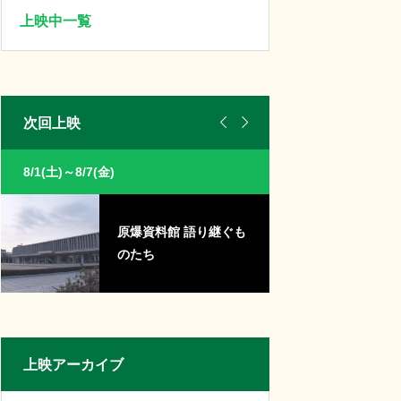
上映中一覧


次回上映
8/1(土)～8/7(金)
7/25(土)～8/7(金)
原爆資料館 語り継ぐも
こ
のたち
上映アーカイブ