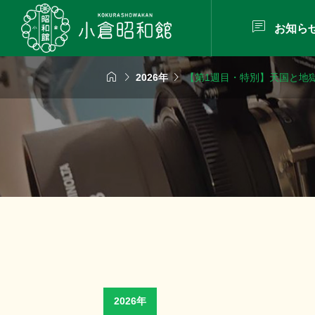

お知ら



2026年
【第1週目・特別】天国と地
2026年