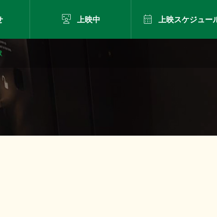


せ
上映中
上映スケジュー
獄