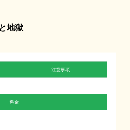
と地獄
7/25(土)～8/7(金)
注意事項
と暮せば
オールド・オーク
料金