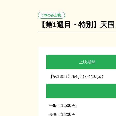
1本のみ上映
【第1週目・特別】天国
7/25(土)～8/7(金)
上映期間
父
【第1週目】4/4(土)～4/10(金)
一般：1,500円
会員：1,200円