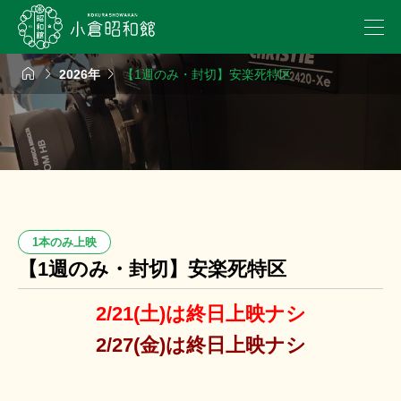



2026年
【1週のみ・封切】安楽死特区
1本のみ上映
【1週のみ・封切】安楽死特区
2/21(土)は終日上映ナシ
2/27(金)は終日上映ナシ