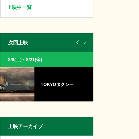
上映中一覧


次回上映
8/8(土)～8/21(金)
8/8(土)～8/21(金)
TOKYOタクシー
パ
上映アーカイブ