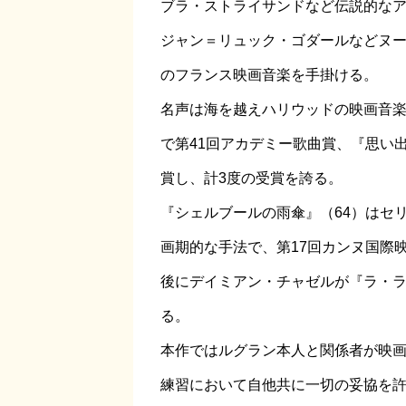
ブラ・ストライサンドなど伝説的な
ジャン＝リュック・ゴダールなどヌ
のフランス映画音楽を手掛ける。
名声は海を越えハリウッドの映画音楽
で第41回アカデミー歌曲賞、『思い出
賞し、計3度の受賞を誇る。
『シェルブールの雨傘』（64）はセ
画期的な手法で、第17回カンヌ国際
後にデイミアン・チャゼルが『ラ・ラ
る。
本作ではルグラン本人と関係者が映
練習において自他共に一切の妥協を