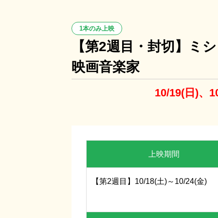
1本のみ上映
【第2週目・封切】ミシ
映画音楽家
10/19(日)
8/9(日)～8/21(金)
レ
上映期間
【第2週目】10/18(土)～10/24(金)