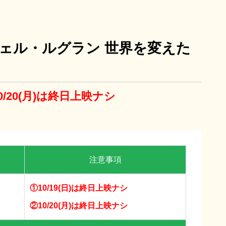
ェル・ルグラン 世界を変えた
、10/20(月)は終日上映ナシ
8/22(土)～8/28(金)
ンタル・ファミリー
女性の休日
注意事項
①10/19(日)は終日上映ナシ
②10/20(月)は終日上映ナシ