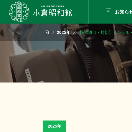

お知ら



2025年
【第2週目・封切】ミシェル
2025年