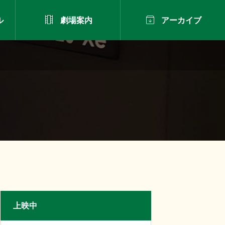


ル
劇場案内
アーカイブ
上映中