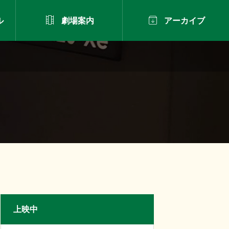


ル
劇場案内
アーカイブ
上映中