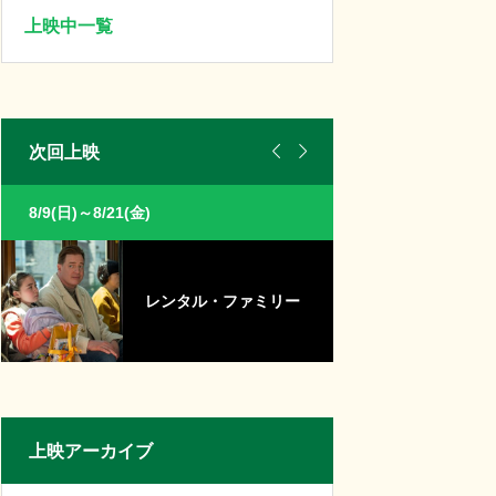
上映中一覧


次回上映
8/9(日)～8/21(金)
8/8(土)～8/21(金)
レンタル・ファミリー
T
上映アーカイブ