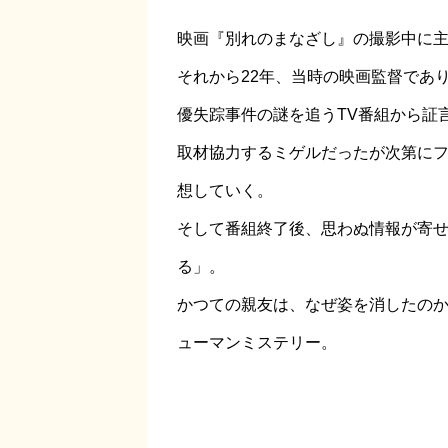
映画『別れのまなざし』の撮影中に
それから22年、当時の映画監督であ
優失踪事件の謎を追うTV番組から証
取材協力するミゲルだったが次第に
想していく。
そして番組終了後、思わぬ情報が寄
る」。
かつての親友は、なぜ姿を消したの
ューマンミステリー。