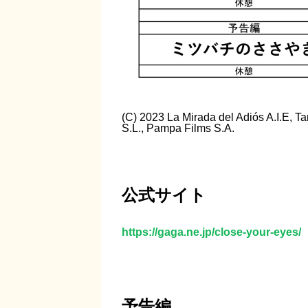
(C) 2023 La Mirada del Adiós A.I.E, T
S.L., Pampa Films S.A.
公式サイト
https://gaga.ne.jp/close-your-eyes/
予告編