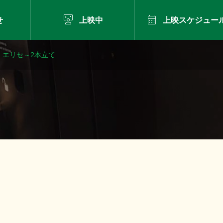


せ
上映中
上映スケジュー
・エリセ～2本立て