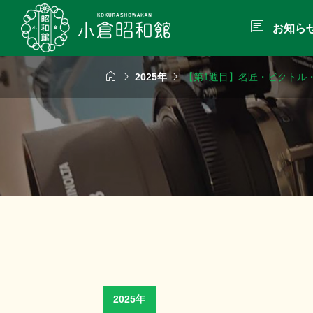

お知ら



2025年
【第1週目】名匠・ビクトル
2025年