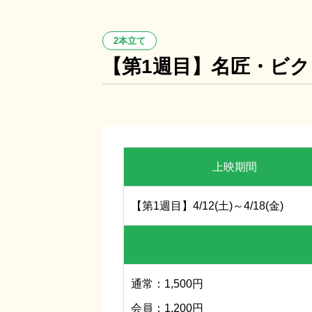
2本立て
【第1週目】名匠・ビク
8/8(土)～8/21(金)
上映期間
パ
【第1週目】4/12(土)～4/18(金)
通常：1,500円
会員：1,200円