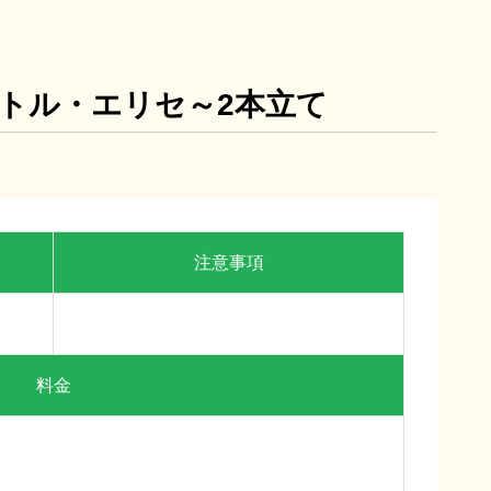
トル・エリセ～2本立て
8/22(土)～8/28(金)
注意事項
リタクシー
女性の休日
料金