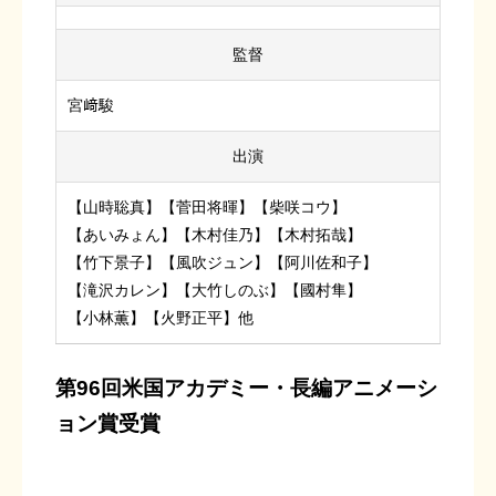
監督
宮﨑駿
出演
【山時聡真】【菅田将暉】【柴咲コウ】
【あいみょん】【木村佳乃】【木村拓哉】
【竹下景子】【風吹ジュン】【阿川佐和子】
【滝沢カレン】【大竹しのぶ】【國村隼】
【小林薫】【火野正平】他
第96回米国アカデミー・長編アニメーシ
ョン賞受賞