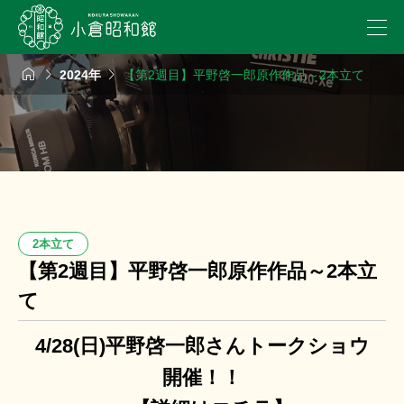



2024年
【第2週目】平野啓一郎原作作品～2本立て
2本立て
【第2週目】平野啓一郎原作作品～2本立
て
4/28(日)平野啓一郎さんトークショウ
開催！！