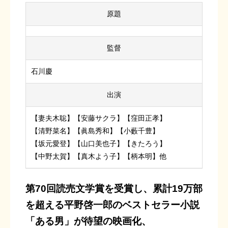
原題
監督
石川慶
出演
【妻夫木聡】【安藤サクラ】【窪田正孝】
【清野菜名】【眞島秀和】【小藪千豊】
【坂元愛登】【山口美也子】【きたろう】
【中野太賀】【真木よう子】【柄本明】他
第70回読売文学賞を受賞し、累計19万部
を超える平野啓一郎のベストセラー小説
「ある男」が待望の映画化、