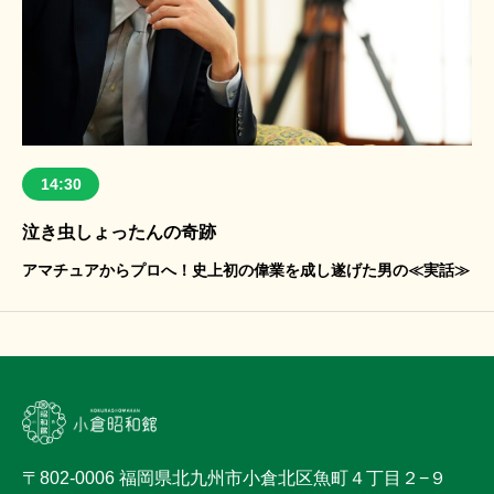
14:30
泣き虫しょったんの奇跡
アマチュアからプロへ！史上初の偉業を成し遂げた男の≪実話≫
〒802-0006 福岡県北九州市小倉北区魚町４丁目２−９