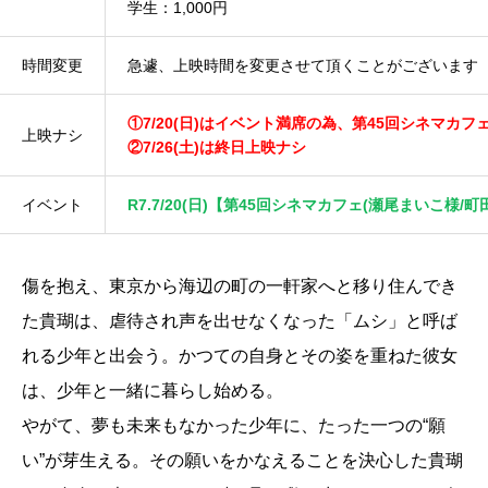
学生：1,000円
時間変更
急遽、上映時間を変更させて頂くことがございます
①7/20(日)はイベント満席の為、第45回シネマカ
上映ナシ
②7/26(土)は終日上映ナシ
イベント
R7.7/20(日)【第45回シネマカフェ(瀬尾まいこ様/
傷を抱え、東京から海辺の町の一軒家へと移り住んでき
た貴瑚は、虐待され声を出せなくなった「ムシ」と呼ば
れる少年と出会う。かつての自身とその姿を重ねた彼女
は、少年と一緒に暮らし始める。
やがて、夢も未来もなかった少年に、たった一つの“願
い”が芽生える。その願いをかなえることを決心した貴瑚