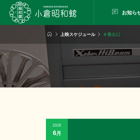

お知ら



上映スケジュール
８番出口
2026
6
月