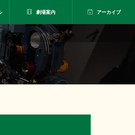


ル
劇場案内
アーカイブ