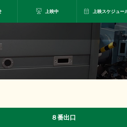


せ
上映中
上映スケジュー
８番出口