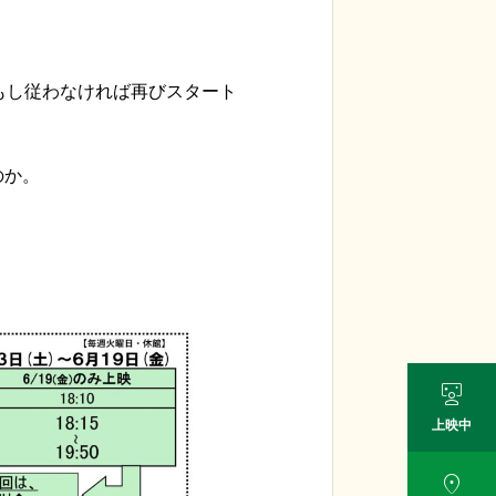
もし従わなければ再びスタート
のか。

上映中
