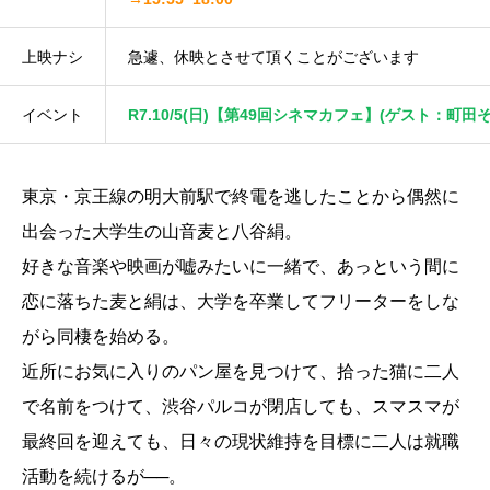
上映ナシ
急遽、休映とさせて頂くことがございます
イベント
R7.10/5(日)【第49回シネマカフェ】(ゲスト：町田
東京・京王線の明大前駅で終電を逃したことから偶然に
出会った大学生の山音麦と八谷絹。
好きな音楽や映画が嘘みたいに一緒で、あっという間に
恋に落ちた麦と絹は、大学を卒業してフリーターをしな
がら同棲を始める。
近所にお気に入りのパン屋を見つけて、拾った猫に二人
で名前をつけて、渋谷パルコが閉店しても、スマスマが
最終回を迎えても、日々の現状維持を目標に二人は就職
活動を続けるが──。