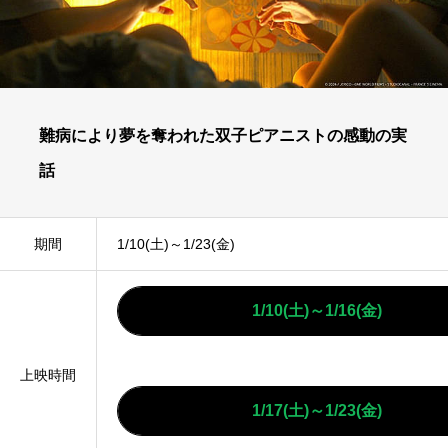
難病により夢を奪われた双子ピアニストの感動の実
話
期間
1/10(土)～1/23(金)
1/10(土)～1/16(金)
上映時間
1/17(土)～1/23(金)