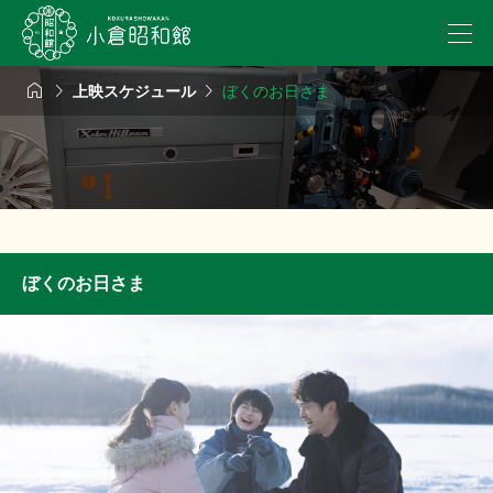



上映スケジュール
ぼくのお日さま
ぼくのお日さま