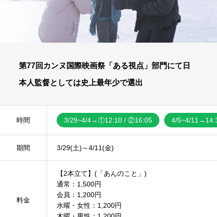
第77回カンヌ国際映画祭「ある視点」部門にて日
本人監督としては史上最年少で選出
時間
3/29~4/4→①12:10 / ②16:05
4/5~4/11→14:
期間
3/29(土)～4/11(金)
【2本立て】(「あんのこと」)
通常：1,500円
会員：1,200円
料金
水曜・女性：1,200円
木曜・男性：1,200円