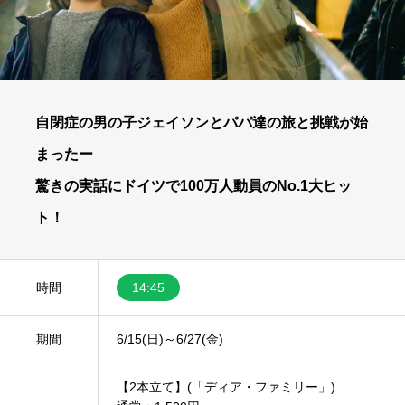
自閉症の男の子ジェイソンとパパ達の旅と挑戦が始
まったー
驚きの実話にドイツで100万人動員のNo.1大ヒッ
ト！
時間
14:45
期間
6/15(日)～6/27(金)
【2本立て】(「ディア・ファミリー」)