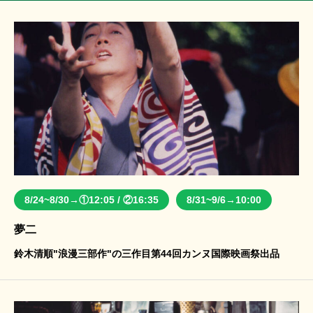
8/24~8/30→①12:05 / ②16:35
8/31~9/6→10:00
夢二
鈴木清順"浪漫三部作"の三作目第44回カンヌ国際映画祭出品