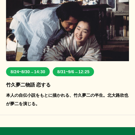
8/24~8/30→14:30
8/31~9/6→12:25
竹久夢二物語 恋する
本人の自伝小説をもとに描かれる、竹久夢二の半生。北大路欣也
が夢二を演じる。