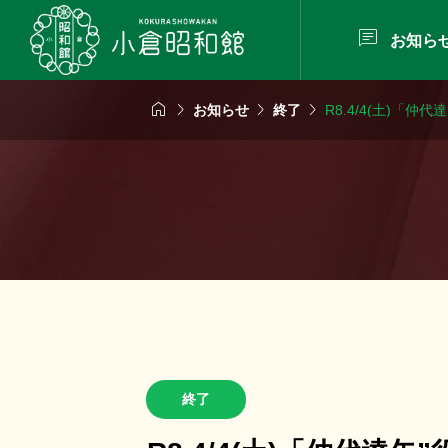

お知ら




お知らせ
終了
R8.4/4(土)「
終了