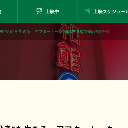


せ
上映中
上映スケジュー
仲代達矢”役者”を生きる」アフタートーク(稲塚秀孝監督/民谷陽子様)