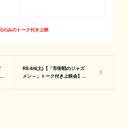
1日のみのトーク付き上映
ノ
R8.4/4(土)【「市街戦のジャズ

一
メン～」トーク付き上映会】ゲ
一
スト：稲塚秀孝監督