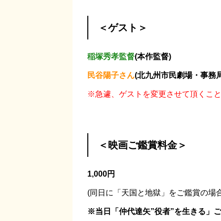
＜ゲスト＞
稲塚秀孝監督
(本作監督)
民谷陽子さん
(北九州市民劇場・事務局
※急遽、ゲストを変更させて頂くこ
＜映画ご鑑賞料金＞
1,000円
(同日に「天国と地獄」をご鑑賞の場合は
※当日「仲代達矢”役者”を生きる」