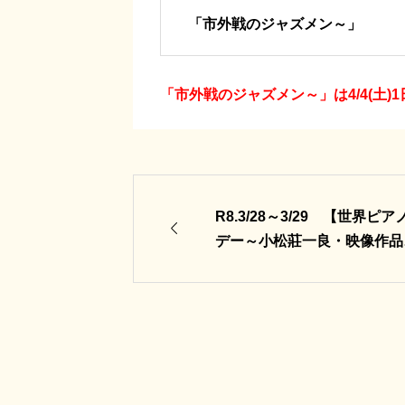
「市外戦のジャズメン～」
「市外戦のジャズメン～」は4/4(土)
R8.3/28～3/29 【世界ピア

デー～小松莊一良・映像作品
挙上映～】(ゲスト：小松莊
良監督)