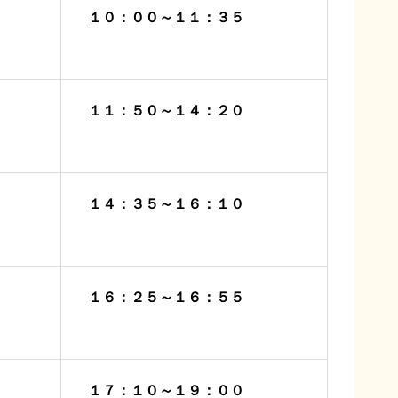
１０：００～１１：３５
１１：５０～１４：２０
１４：３５～１６：１０
１６：２５～１６：５５
１７：１０～１９：００