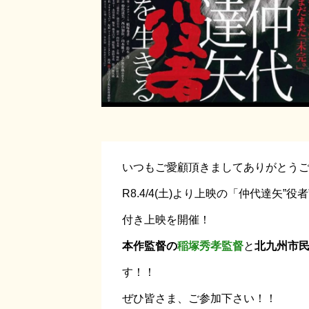
いつもご愛顧頂きましてありがとう
R8.4/4(土)より上映の「仲代達矢
付き上映を開催！
本作監督の
稲塚秀孝監督
と
北九州市
す！！
ぜひ皆さま、ご参加下さい！！