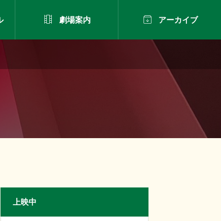


ル
劇場案内
アーカイブ
上映中