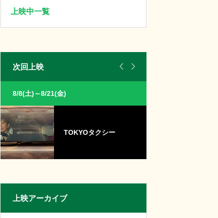
上映中一覧


次回上映
8/8(土)～8/21(金)
8/8(土)～8/21(金)
TOKYOタクシー
パ
上映アーカイブ