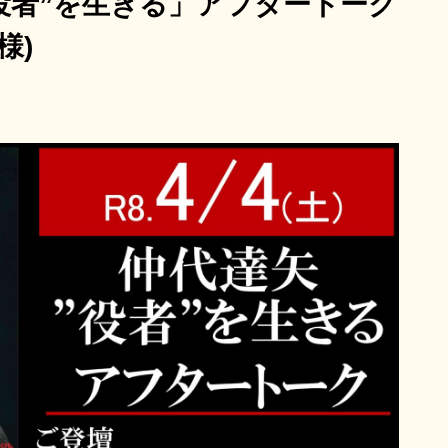
達矢”役者”を生きる」アフタートーク
様)
8/22(土)～8/28(金)
ンタル・ファミリー
女性の休日