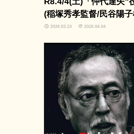
R8.4/4(土)「仲代
(稲塚秀孝監督/民谷陽子
2026.03.23
2026.04.04
8/9(日)～8/21(金)
レ