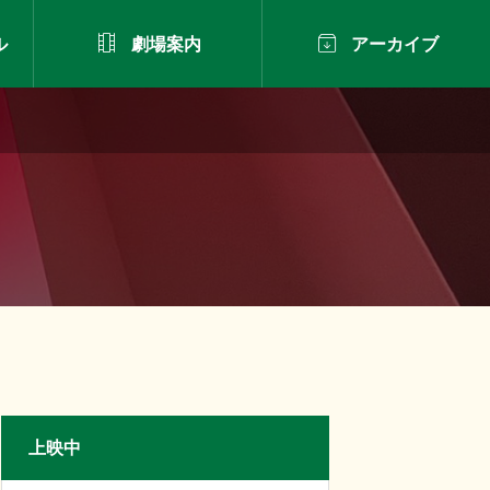


ル
劇場案内
アーカイブ
上映中