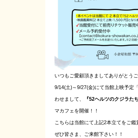
いつもご愛顧頂きましてありがとう
9/14(土)～9/27(金)にて当館上
わせまして、
『52ヘルツのクジラた
マカフェを開催！！
こちらは当館にて上記2本立てをご鑑
ぜひ皆さま、ご来館下さい！！