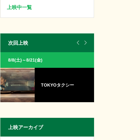
上映中一覧


次回上映
8/8(土)～8/21(金)
8/8(土)～8/21(金)
TOKYOタクシー
パ
上映アーカイブ