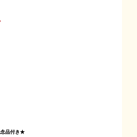
◆
記念品付き★