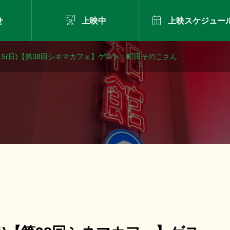


せ
上映中
上映スケジュー
/15(日)【第38回シネマカフェ】ゲスト：町田そのこさん