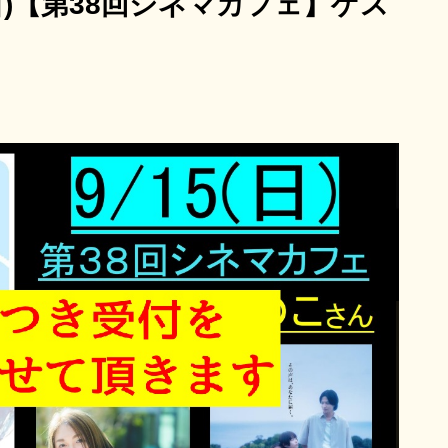
(日)【第38回シネマカフェ】ゲス
8/22(土)～8/28(金)
ンタル・ファミリー
女性の休日