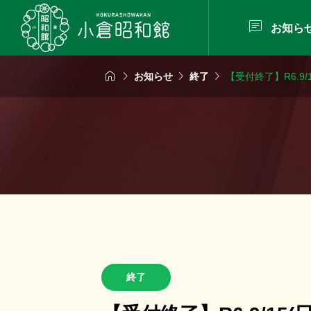

お知ら




お知らせ
終了
【受付終了】R6.9
終了